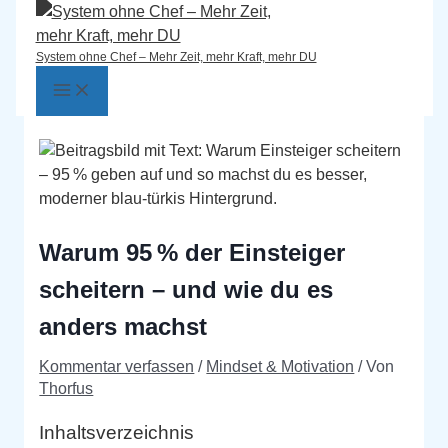
Main
Zum
Hier
Name*
E-
Website
Menu
Inhalt
eingeben…
Mail-
springen
System ohne Chef – Mehr Zeit, mehr Kraft, mehr DU
Adresse*
Warum 95 % der Einsteiger
scheitern – und wie du es
anders machst
Kommentar verfassen
/
Mindset & Motivation
/ Von
Thorfus
Inhaltsverzeichnis