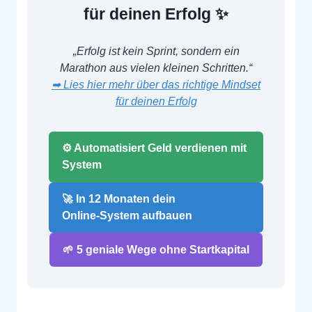
für deinen Erfolg ✨
„Erfolg ist kein Sprint, sondern ein
Marathon aus vielen kleinen Schritten.“
➡ Lies hier mehr über das richtige Mindset
für deinen Erfolg
⚙️ Automatisiert Geld verdienen mit
System
🚀 In 12 Monaten dein
Online‑System aufbauen
🌱 5 geniale Wege ohne Startkapital