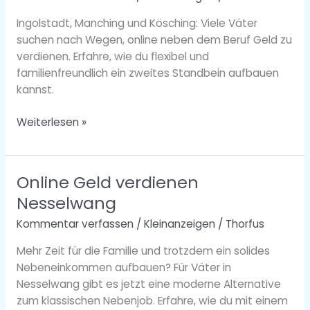
Umgebung
Ingolstadt, Manching und Kösching: Viele Väter
–
suchen nach Wegen, online neben dem Beruf Geld zu
Chance
verdienen. Erfahre, wie du flexibel und
für
familienfreundlich ein zweites Standbein aufbauen
Väter
kannst.
Weiterlesen »
Online Geld verdienen
Online
Geld
Nesselwang
verdienen
Kommentar verfassen
/
Kleinanzeigen
/
Thorfus
Nesselwang
Mehr Zeit für die Familie und trotzdem ein solides
Nebeneinkommen aufbauen? Für Väter in
Nesselwang gibt es jetzt eine moderne Alternative
zum klassischen Nebenjob. Erfahre, wie du mit einem