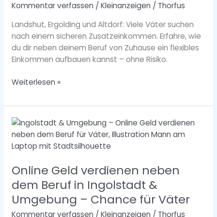
Kommentar verfassen
/
Kleinanzeigen
/
Thorfus
–
Flexible
Landshut, Ergolding und Altdorf: Viele Väter suchen
Chance
nach einem sicheren Zusatzeinkommen. Erfahre, wie
für
du dir neben deinem Beruf von Zuhause ein flexibles
Väter
Einkommen aufbauen kannst – ohne Risiko.
Weiterlesen »
Online
Geld
verdienen
neben
Online Geld verdienen neben
dem
Beruf
dem Beruf in Ingolstadt &
in
Umgebung – Chance für Väter
Ingolstadt
Kommentar verfassen
/
Kleinanzeigen
/
Thorfus
&