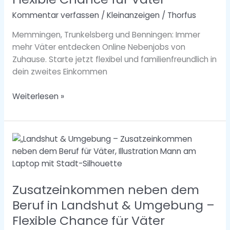
Umgebung
Kommentar verfassen
/
Kleinanzeigen
/
Thorfus
–
Flexible
Memmingen, Trunkelsberg und Benningen: Immer
Chance
mehr Väter entdecken Online Nebenjobs von
für
Zuhause. Starte jetzt flexibel und familienfreundlich in
Väter
dein zweites Einkommen
Weiterlesen »
Zusatzeinkommen
neben
dem
Beruf
Zusatzeinkommen neben dem
in
Landshut
Beruf in Landshut & Umgebung –
&
Flexible Chance für Väter
Umgebung