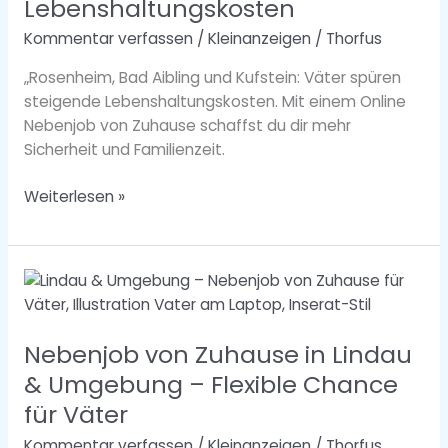
Lebenshaltungskosten
steigende
Kommentar verfassen
/
Kleinanzeigen
/
Thorfus
Lebenshaltungskosten
„Rosenheim, Bad Aibling und Kufstein: Väter spüren
steigende Lebenshaltungskosten. Mit einem Online
Nebenjob von Zuhause schaffst du dir mehr
Sicherheit und Familienzeit.
Weiterlesen »
Nebenjob
von
Zuhause
Nebenjob von Zuhause in Lindau
in
Lindau
& Umgebung – Flexible Chance
&
für Väter
Umgebung
Kommentar verfassen
/
Kleinanzeigen
/
Thorfus
–