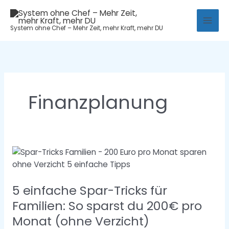
Zum
Mai
Inhalt
System ohne Chef – Mehr Zeit, mehr Kraft, mehr DU
Men
springen
Finanzplanung
5
einfache
Spar-
5 einfache Spar-Tricks für
Tricks
für
Familien: So sparst du 200€ pro
Familien:
Monat (ohne Verzicht)
So