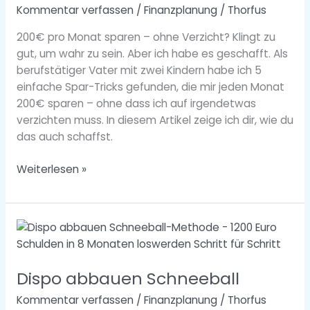
Kommentar verfassen
/
Finanzplanung
/
Thorfus
sparst
du
200€ pro Monat sparen – ohne Verzicht? Klingt zu
200€
gut, um wahr zu sein. Aber ich habe es geschafft. Als
pro
berufstätiger Vater mit zwei Kindern habe ich 5
Monat
einfache Spar-Tricks gefunden, die mir jeden Monat
(ohne
200€ sparen – ohne dass ich auf irgendetwas
Verzicht)
verzichten muss. In diesem Artikel zeige ich dir, wie du
das auch schaffst.
Weiterlesen »
Dispo
abbauen
Schneeball
Dispo abbauen Schneeball
Kommentar verfassen
/
Finanzplanung
/
Thorfus