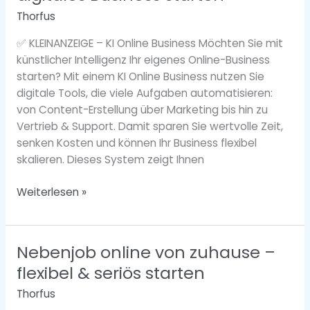
künstlicher
Thorfus
Intelligenz
ein
✅ KLEINANZEIGE – KI Online Business Möchten Sie mit
digitales
künstlicher Intelligenz Ihr eigenes Online-Business
Business
starten? Mit einem KI Online Business nutzen Sie
starten
digitale Tools, die viele Aufgaben automatisieren:
von Content-Erstellung über Marketing bis hin zu
Vertrieb & Support. Damit sparen Sie wertvolle Zeit,
senken Kosten und können Ihr Business flexibel
skalieren. Dieses System zeigt Ihnen
Weiterlesen »
Nebenjob online von zuhause –
Nebenjob
online
flexibel & seriös starten
von
Thorfus
zuhause