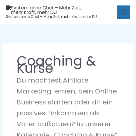
Zum
Mai
Inhalt
System ohne Chef – Mehr Zeit, mehr Kraft, mehr DU
Men
springen
Coaching &
Kurse
Du möchtest Affiliate
Marketing lernen, dein Online
Business starten oder dir ein
passives Einkommen als
Vater aufbauen? In unserer
Kategorie „Coaching & Kurse“