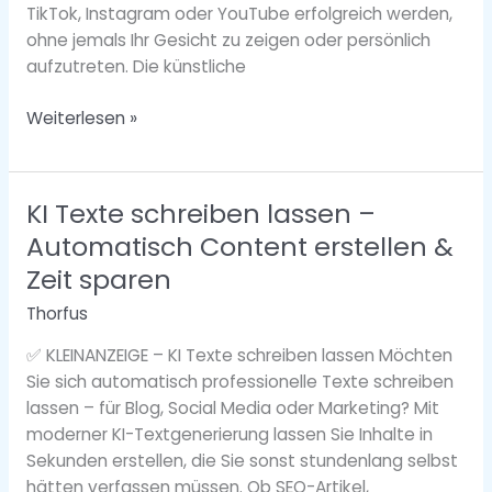
TikTok, Instagram oder YouTube erfolgreich werden,
ohne jemals Ihr Gesicht zu zeigen oder persönlich
aufzutreten. Die künstliche
Weiterlesen »
KI Texte schreiben lassen –
KI
Texte
Automatisch Content erstellen &
schreiben
Zeit sparen
lassen
Thorfus
–
Automatisch
✅ KLEINANZEIGE – KI Texte schreiben lassen Möchten
Content
Sie sich automatisch professionelle Texte schreiben
erstellen
lassen – für Blog, Social Media oder Marketing? Mit
&
moderner KI-Textgenerierung lassen Sie Inhalte in
Zeit
Sekunden erstellen, die Sie sonst stundenlang selbst
sparen
hätten verfassen müssen. Ob SEO-Artikel,