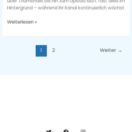
über Thumbnails bis hin zum Upload läuft fast alles im
Hintergrund – während Ihr Kanal kontinuierlich wächst
Weiterlesen »
1
2
Weiter
→