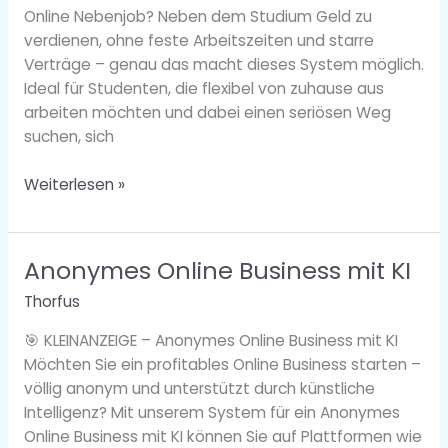
–
Online Nebenjob? Neben dem Studium Geld zu
flexibel
verdienen, ohne feste Arbeitszeiten und starre
&
Verträge – genau das macht dieses System möglich.
seriös
Ideal für Studenten, die flexibel von zuhause aus
arbeiten möchten und dabei einen seriösen Weg
suchen, sich
Weiterlesen »
Anonymes Online Business mit KI
Anonymes
Online
Thorfus
Business
mit
🎯 KLEINANZEIGE – Anonymes Online Business mit KI
KI
Möchten Sie ein profitables Online Business starten –
völlig anonym und unterstützt durch künstliche
Intelligenz? Mit unserem System für ein Anonymes
Online Business mit KI können Sie auf Plattformen wie