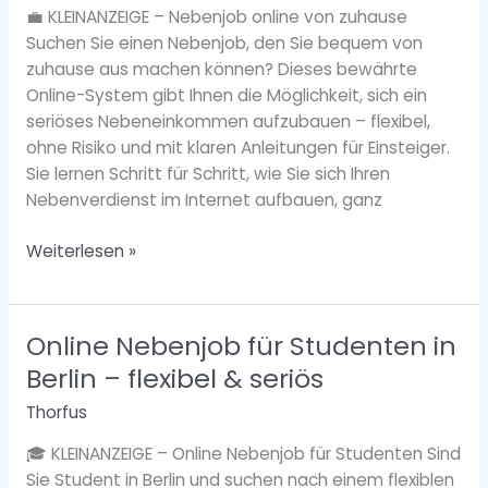
–
💼 KLEINANZEIGE – Nebenjob online von zuhause
flexibel
Suchen Sie einen Nebenjob, den Sie bequem von
&
zuhause aus machen können? Dieses bewährte
seriös
Online-System gibt Ihnen die Möglichkeit, sich ein
starten
seriöses Nebeneinkommen aufzubauen – flexibel,
ohne Risiko und mit klaren Anleitungen für Einsteiger.
Sie lernen Schritt für Schritt, wie Sie sich Ihren
Nebenverdienst im Internet aufbauen, ganz
Weiterlesen »
Online Nebenjob für Studenten in
Online
Nebenjob
Berlin – flexibel & seriös
für
Thorfus
Studenten
in
🎓 KLEINANZEIGE – Online Nebenjob für Studenten Sind
Berlin
Sie Student in Berlin und suchen nach einem flexiblen