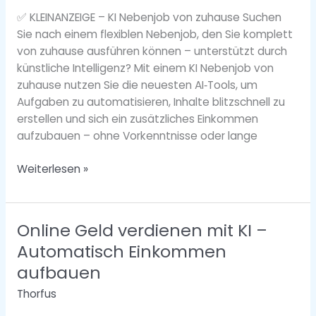
Flexibel
✅ KLEINANZEIGE – KI Nebenjob von zuhause Suchen
Geld
Sie nach einem flexiblen Nebenjob, den Sie komplett
verdienen
von zuhause ausführen können – unterstützt durch
mit
künstliche Intelligenz? Mit einem KI Nebenjob von
künstlicher
zuhause nutzen Sie die neuesten AI‑Tools, um
Intelligenz
Aufgaben zu automatisieren, Inhalte blitzschnell zu
erstellen und sich ein zusätzliches Einkommen
aufzubauen – ohne Vorkenntnisse oder lange
Weiterlesen »
Online Geld verdienen mit KI –
Online
Geld
Automatisch Einkommen
verdienen
aufbauen
mit
Thorfus
KI
–